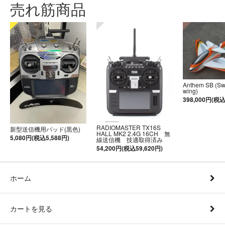
売れ筋商品
Anthem SB (S
wing)
398,000円(税込
RADIOMASTER TX16S
新型送信機用パッド(黒色)
HALL MK2 2.4G 16CH 無
5,080円(税込5,588円)
線送信機 技適取得済み
54,200円(税込59,620円)
ホーム
カートを見る