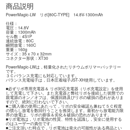
商品説明
PowerMagic-LW リポ[80C-TYPE] 14.8V-1300mAh
仕様：
電圧：14.8V
容量：1300mAh
セル数：4S1P
連続放電：80C
瞬間放電：160C
重量：160g
サイズ：35 x 70 x 32mm
コネクター形状：XT30
PowerMagic-LWは，軽量化されたリチウムポリマーバッテリー
です。
３Ｃバランス充電にも対応しています。
バランス充電端子は，日本圧着端子JST-XH使用しています。
■必ずリポ専用充電器＆ リポ対応充電器（リポ充電設定）を使用
して充電して下さい。また充電器と弊社リポを接続した状態での
親電源のオン／オフは、保護回路及びリポの破損の恐れがありま
すので、絶対に行わないで下さい。
■ご購入後の使用にあたって，リポの安全確認も兼ねて５Ｃ程度
の慣らし放電を数回行うことを推奨します。最初から放電能力限
界の放電は、リポの膨張＆劣化＆破損の恐れがあります。
■リポ電池は，リポ電池の性質、特性を認識し，安全に使用する
のはユーザーの責任です。
■ご注文頂いた時点で，リポ電池は発火の可能性がある商品とい