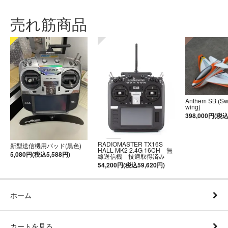
売れ筋商品
Anthem SB (S
wing)
398,000円(税込
RADIOMASTER TX16S
新型送信機用パッド(黒色)
HALL MK2 2.4G 16CH 無
5,080円(税込5,588円)
線送信機 技適取得済み
54,200円(税込59,620円)
ホーム
カートを見る