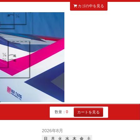
カゴの中を見る
数量：
0
カートを見る
2026年8月
日
月
火
水
木
金
土