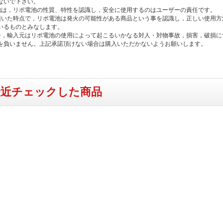
ないで下さい。
池は，リポ電池の性質、特性を認識し，安全に使用するのはユーザーの責任です。
頂いた時点で，リポ電池は発火の可能性がある商品という事を認識し，正しい使用方
いるものとみなします。
ー，輸入元はリポ電池の使用によって起こるいかなる対人・対物事故，損害，破損に
を負いません。上記承諾頂けない場合は購入いただかないようお願いします。
最近チェックした商品