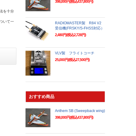
398,000円(税込437,800円)
法を十分
ついて一
RADIOMASTER製 R84 V2
受信機(FRSKY/S-FHSS対応）
2,480円(税込2,728円)
VLV製 フライトコーチ
25,000円(税込27,500円)
おすすめ商品
Anthem SB (Sweepback wing)
398,000円(税込437,800円)