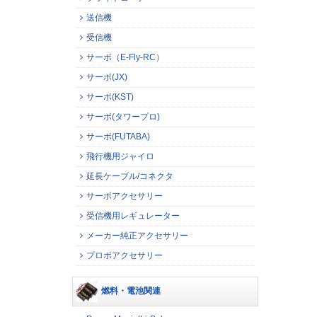
送信機
受信機
サーボ（E-Fly-RC）
サーボ(JX)
サーボ(KST)
サーボ(タワープロ)
サーボ(FUTABA)
飛行機用ジャイロ
延長ケーブル/コネクタ
サーボアクセサリー
受信機用レギュレーター
メーカー純正アクセサリー
プロポアクセサリー
燃料・電池関連