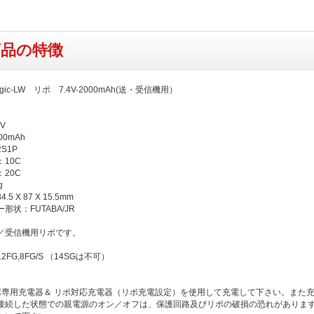
商品の特徴
agic-LW リポ 7.4V-2000mAh(送・受信機用）
V
0mAh
S1P
10C
20C
g
5 X 87 X 15.5mm
形状：FUTABA/JR
／受信機用リポです。
FG,8FG/S （14SGは不可）
ポ専用充電器＆ リポ対応充電器（リポ充電設定）を使用して充電して下さい。また
接続した状態での親電源のオン／オフは、保護回路及びリポの破損の恐れがありま