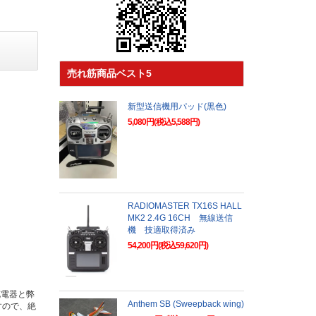
売れ筋商品ベスト5
新型送信機用パッド(黒色)
5,080円(税込5,588円)
RADIOMASTER TX16S HALL
MK2 2.4G 16CH 無線送信
機 技適取得済み
54,200円(税込59,620円)
充電器と弊
Anthem SB (Sweepback wing)
すので、絶