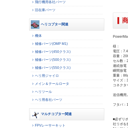
飛行機用各社パーツ
旧在庫パーツ
ヘリコプター関連
機体
PowerM
補修パーツ(OMP M1)
様：
電圧：7.4
補修パーツ(450クラス)
容量：200
補修パーツ(500クラス)
セル数：2
連続放電：
補修パーツ(550クラス)
瞬間放電：
重量：86
ヘリ用ジャイロ
サイズ：34.
メイン＆テールロータ
コネクター
ヘリツール
送信機用
ヘリ用各社パーツ
フタバ：12
マルチコプター関連
■必ずリ
社リポを
FPVレーサーキット