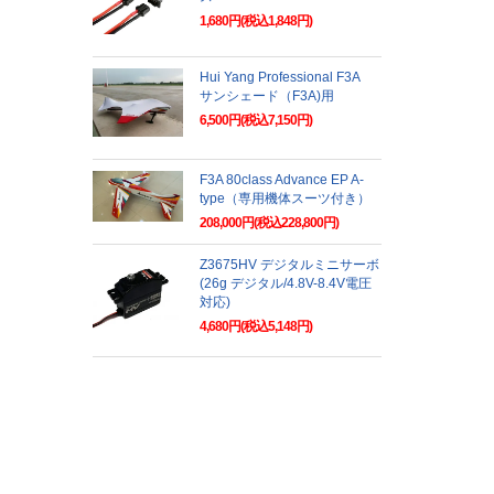
1,680円(税込1,848円)
Hui Yang Professional F3A
サンシェード（F3A)用
6,500円(税込7,150円)
F3A 80class Advance EP A-
type（専用機体スーツ付き）
208,000円(税込228,800円)
Z3675HV デジタルミニサーボ
(26g デジタル/4.8V-8.4V電圧
対応)
4,680円(税込5,148円)