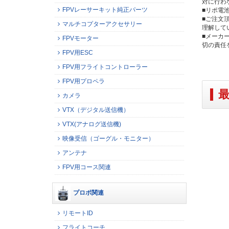
対に行わ
FPVレーサーキット純正パーツ
■リポ電
■ご注文
マルチコプターアクセサリー
理解して
■メーカ
FPVモーター
切の責任
FPV用ESC
FPV用フライトコントローラー
FPV用プロペラ
カメラ
VTX（デジタル送信機）
VTX(アナログ送信機)
映像受信（ゴーグル・モニター）
アンテナ
FPV用コース関連
プロポ関連
リモートID
フライトコーチ