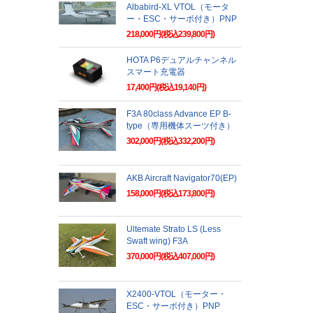
Albabird-XL VTOL（モータ
ー・ESC・サーボ付き）PNP
218,000円(税込239,800円)
HOTA P6デュアルチャンネル
スマート充電器
17,400円(税込19,140円)
F3A 80class Advance EP B-
type（専用機体スーツ付き）
302,000円(税込332,200円)
AKB Aircraft Navigator70(EP)
158,000円(税込173,800円)
Ultemate Strato LS (Less
Swaft wing) F3A
370,000円(税込407,000円)
X2400-VTOL（モーター・
ESC・サーボ付き）PNP