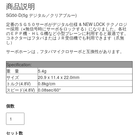
商品説明
SG50-D(5g デジタル／クリアブルー)
定番のＳＧ５０サーボがデジタル仕様 & NEW LOCK テクノロジ
ー採用（※無信号時にサーボをロックする）になりました。各社
のＥＰＰ機・ＨＬＧ機など小型プレーンに利用すると最適です。
コネクターはフタバまたはＪＲ受信機でも利用できます（爪無
し）
サーボホーンは，フタバマイクロサーボと互換性があります。
Specification:
重 量
5.4g
サイズ
20.9 x 11.4 x 22.0mm
トルク(4.8V)
0.8kg/cm
スピード(4.8V)
0.08sec/60°
個数
セット数