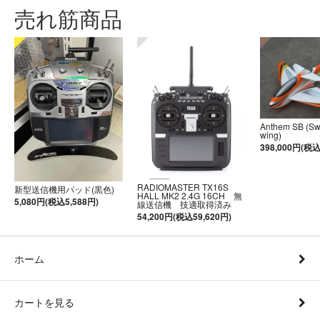
売れ筋商品
Anthem SB (S
wing)
398,000円(税込
RADIOMASTER TX16S
新型送信機用パッド(黒色)
HALL MK2 2.4G 16CH 無
5,080円(税込5,588円)
線送信機 技適取得済み
54,200円(税込59,620円)
ホーム
カートを見る