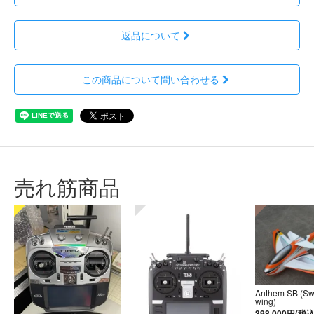
返品について
この商品について問い合わせる
売れ筋商品
Anthem SB (S
wing)
398,000円(税込