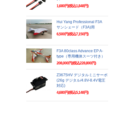
1,680円(税込1,848円)
Hui Yang Professional F3A
サンシェード（F3A)用
6,500円(税込7,150円)
F3A 80class Advance EP A-
type（専用機体スーツ付き）
208,000円(税込228,800円)
Z3675HV デジタルミニサーボ
(26g デジタル/4.8V-8.4V電圧
対応)
4,680円(税込5,148円)