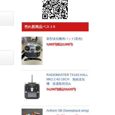
売れ筋商品ベスト5
新型送信機用パッド(黒色)
5,080円(税込5,588円)
RADIOMASTER TX16S HALL
MK2 2.4G 16CH 無線送信
機 技適取得済み
54,200円(税込59,620円)
Anthem SB (Sweepback wing)