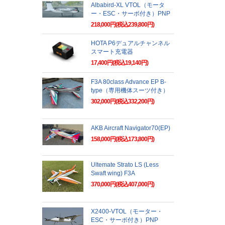
Albabird-XL VTOL（モータ
ー・ESC・サーボ付き）PNP
218,000円(税込239,800円)
HOTA P6デュアルチャンネル
スマート充電器
17,400円(税込19,140円)
F3A 80class Advance EP B-
type（専用機体スーツ付き）
302,000円(税込332,200円)
AKB Aircraft Navigator70(EP)
158,000円(税込173,800円)
Ultemate Strato LS (Less
Swaft wing) F3A
370,000円(税込407,000円)
X2400-VTOL（モーター・
ESC・サーボ付き）PNP