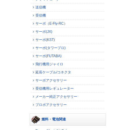
送信機
受信機
サーボ（E-Fly-RC）
サーボ(JX)
サーボ(KST)
サーボ(タワープロ)
サーボ(FUTABA)
飛行機用ジャイロ
延長ケーブル/コネクタ
サーボアクセサリー
受信機用レギュレーター
メーカー純正アクセサリー
プロポアクセサリー
燃料・電池関連