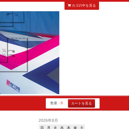
カゴの中を見る
数量：
0
カートを見る
2026年8月
日
月
火
水
木
金
土