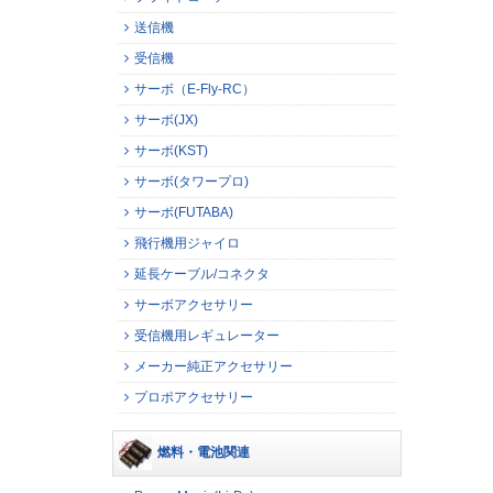
送信機
受信機
サーボ（E-Fly-RC）
サーボ(JX)
サーボ(KST)
サーボ(タワープロ)
サーボ(FUTABA)
飛行機用ジャイロ
延長ケーブル/コネクタ
サーボアクセサリー
受信機用レギュレーター
メーカー純正アクセサリー
プロポアクセサリー
燃料・電池関連