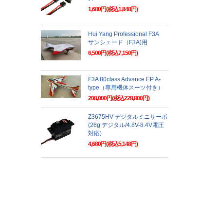
1,680円(税込1,848円)
Hui Yang Professional F3A
サンシェード（F3A)用
6,500円(税込7,150円)
F3A 80class Advance EP A-
type（専用機体スーツ付き）
208,000円(税込228,800円)
Z3675HV デジタルミニサーボ
(26g デジタル/4.8V-8.4V電圧
対応)
4,680円(税込5,148円)