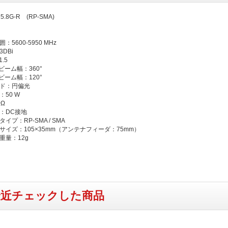
.8G-R (RP-SMA)
：5600-5950 MHz
DBi
.5
平ビーム幅：360°
直ビーム幅：120°
ード：円偏光
：50 W
0Ω
：DC接地
イプ：RP-SMA / SMA
サイズ：105×35mm（アンテナフィーダ：75mm）
重量：12g
最近チェックした商品