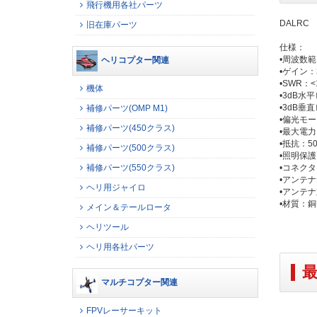
飛行機用各社パーツ
DALRC 5
旧在庫パーツ
仕様：
•周波数範囲
ヘリコプター関連
•ゲイン：3
•SWR：<1
機体
•3dB水
•3dB垂
補修パーツ(OMP M1)
•偏光モ
補修パーツ(450クラス)
•最大電力
•抵抗：5
補修パーツ(500クラス)
•照明保護
補修パーツ(550クラス)
•コネクタタ
•アンテナ
ヘリ用ジャイロ
•アンテナ
•材質：銅
メイン＆テールロータ
ヘリツール
ヘリ用各社パーツ
マルチコプター関連
FPVレーサーキット