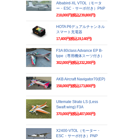
Albabird-XL VTOL（モータ
ー・ESC・サーボ付き）PNP
218,000円(税込239,800円)
HOTA P6デュアルチャンネル
スマート充電器
17,400円(税込19,140円)
F3A 80class Advance EP B-
type（専用機体スーツ付き）
302,000円(税込332,200円)
AKB Aircraft Navigator70(EP)
158,000円(税込173,800円)
Ultemate Strato LS (Less
Swaft wing) F3A
370,000円(税込407,000円)
X2400-VTOL（モーター・
ESC・サーボ付き）PNP