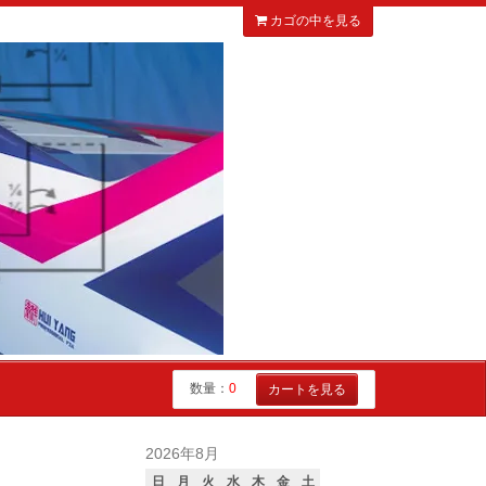
カゴの中を見る
数量：
0
カートを見る
2026年8月
日
月
火
水
木
金
土