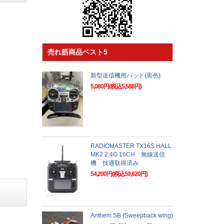
売れ筋商品ベスト5
新型送信機用パッド(黒色)
5,080円(税込5,588円)
RADIOMASTER TX16S HALL
MK2 2.4G 16CH 無線送信
機 技適取得済み
54,200円(税込59,620円)
Anthem SB (Sweepback wing)