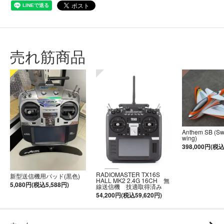
売れ筋商品
Anthem SB (S
wing)
398,000円(税込
RADIOMASTER TX16S
新型送信機用パッド(黒色)
HALL MK2 2.4G 16CH 無
5,080円(税込5,588円)
線送信機 技適取得済み
54,200円(税込59,620円)