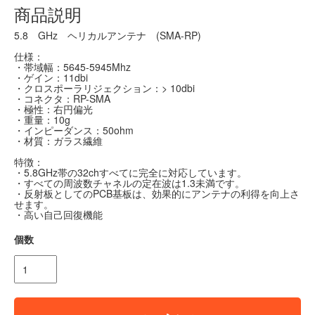
商品説明
5.8 GHz ヘリカルアンテナ (SMA-RP)
仕様：
・帯域幅：5645-5945Mhz
・ゲイン：11dbi
・クロスポーラリジェクション：> 10dbi
・コネクタ：RP-SMA
・極性：右円偏光
・重量：10g
・インピーダンス：50ohm
・材質：ガラス繊維
特徴：
・5.8GHz帯の32chすべてに完全に対応しています。
・すべての周波数チャネルの定在波は1.3未満です。
・反射板としてのPCB基板は、効果的にアンテナの利得を向上さ
せます。
・高い自己回復機能
個数