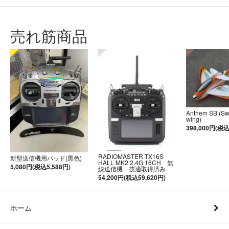
売れ筋商品
Anthem SB (S
wing)
398,000円(税込
RADIOMASTER TX16S
新型送信機用パッド(黒色)
HALL MK2 2.4G 16CH 無
5,080円(税込5,588円)
線送信機 技適取得済み
54,200円(税込59,620円)
ホーム