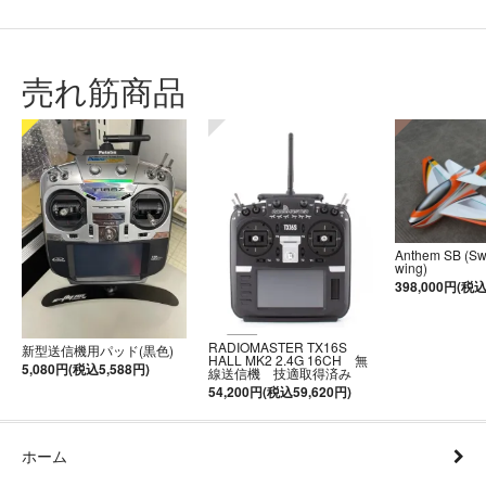
売れ筋商品
Anthem SB (S
wing)
398,000円(税込
RADIOMASTER TX16S
新型送信機用パッド(黒色)
HALL MK2 2.4G 16CH 無
5,080円(税込5,588円)
線送信機 技適取得済み
54,200円(税込59,620円)
ホーム