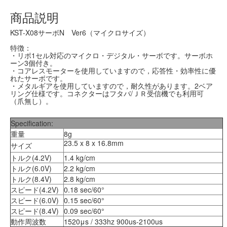
商品説明
KST-X08サーボN Ver6（マイクロサイズ）
特徴：
・リポ1セル対応のマイクロ・デジタル・サーボです。サーボホ
ーン3個付き。
・コアレスモーターを使用していますので，応答性・効率性に優
れたサーボです。
・メタルギアを使用していますので，耐久性があります。2ベア
リング仕様です。コネクターはフタバ/ＪＲ受信機でも利用可
（爪無し）。
Specification:
重量
8g
23.5 x 8 x 16.8mm
サイズ
トルク(4.2V)
1.4 kg/cm
トルク(6.0V)
2.2 kg/cm
トルク(8.4V)
2.8 kg/cm
スピード(4.2V)
0.18 sec/60°
スピード(6.0V)
0.15 sec/60°
スピード(8.4V)
0.09 sec/60°
動作周波数
1520μs / 333hz 900us-2100us