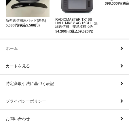
398,000円(税込
RADIOMASTER TX16S
新型送信機用パッド(黒色)
HALL MK2 2.4G 16CH 無
5,080円(税込5,588円)
線送信機 技適取得済み
54,200円(税込59,620円)
ホーム
カートを見る
特定商取引法に基づく表記
プライバシーポリシー
お問い合わせ