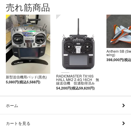
売れ筋商品
Anthem SB (S
wing)
398,000円(税込
RADIOMASTER TX16S
新型送信機用パッド(黒色)
HALL MK2 2.4G 16CH 無
5,080円(税込5,588円)
線送信機 技適取得済み
54,200円(税込59,620円)
ホーム
カートを見る