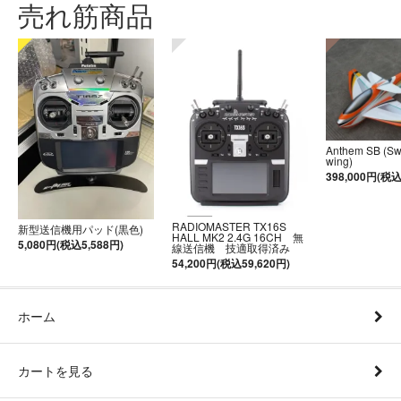
売れ筋商品
Anthem SB (S
wing)
398,000円(税込
RADIOMASTER TX16S
新型送信機用パッド(黒色)
HALL MK2 2.4G 16CH 無
5,080円(税込5,588円)
線送信機 技適取得済み
54,200円(税込59,620円)
ホーム
カートを見る