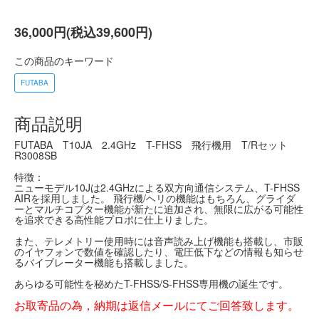
36,000円(税込39,600円)
この商品のキーワード
FUTABA
商品説明
FUTABA T10JA 2.4GHz T-FHSS 飛行機用 T/Rセット
R3008SB
特徴：
ニューモデル10Jは2.4GHzによる双方向通信システム、T-FHSS
AIRを採用しました。 飛行機/ヘリの機能はもちろん、グライダ
ーとマルチコプター機能が新たに追加され、無限に広がる可能性
を追求できる高性能プロポに仕上りました。
また、テレメトリー使用時には音声読み上げ機能も搭載し、市販
のイヤフォンで数値を確認したり、電圧低下などの情報も知らせ
るバイブレーター機能も搭載しました。
あらゆる可能性を秘めたT-FHSS/S-FHSS専用機の誕生です。
お取寄品の為，納期は返信メールにてご回答致します。