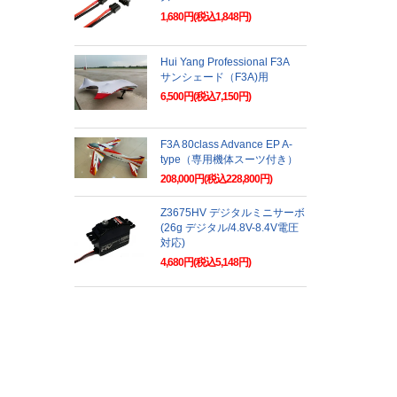
1,680円(税込1,848円)
Hui Yang Professional F3A
サンシェード（F3A)用
6,500円(税込7,150円)
F3A 80class Advance EP A-
type（専用機体スーツ付き）
208,000円(税込228,800円)
Z3675HV デジタルミニサーボ
(26g デジタル/4.8V-8.4V電圧
対応)
4,680円(税込5,148円)