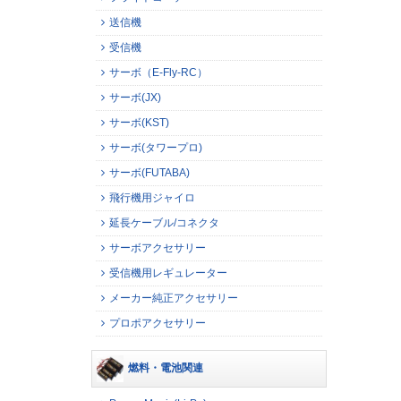
送信機
受信機
サーボ（E-Fly-RC）
サーボ(JX)
サーボ(KST)
サーボ(タワープロ)
サーボ(FUTABA)
飛行機用ジャイロ
延長ケーブル/コネクタ
サーボアクセサリー
受信機用レギュレーター
メーカー純正アクセサリー
プロポアクセサリー
燃料・電池関連