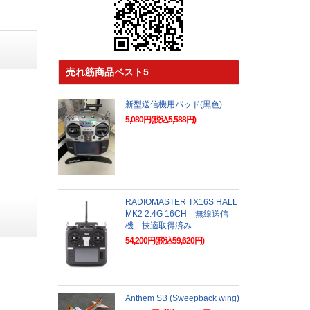
売れ筋商品ベスト5
新型送信機用パッド(黒色)
5,080円(税込5,588円)
RADIOMASTER TX16S HALL
MK2 2.4G 16CH 無線送信
機 技適取得済み
54,200円(税込59,620円)
Anthem SB (Sweepback wing)