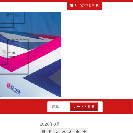
カゴの中を見る
数量：
0
カートを見る
2026年8月
日
月
火
水
木
金
土