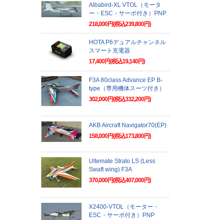
Albabird-XL VTOL（モータ
ー・ESC・サーボ付き）PNP
218,000円(税込239,800円)
HOTA P6デュアルチャンネル
スマート充電器
17,400円(税込19,140円)
F3A 80class Advance EP B-
type（専用機体スーツ付き）
302,000円(税込332,200円)
AKB Aircraft Navigator70(EP)
158,000円(税込173,800円)
Ultemate Strato LS (Less
Swaft wing) F3A
370,000円(税込407,000円)
X2400-VTOL（モーター・
ESC・サーボ付き）PNP