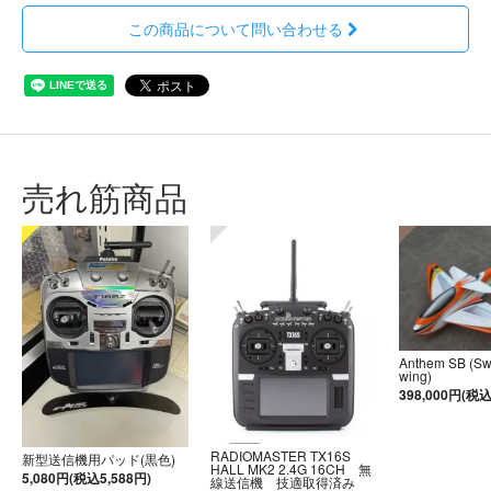
この商品について問い合わせる
売れ筋商品
Anthem SB (S
wing)
398,000円(税込
RADIOMASTER TX16S
新型送信機用パッド(黒色)
HALL MK2 2.4G 16CH 無
5,080円(税込5,588円)
線送信機 技適取得済み