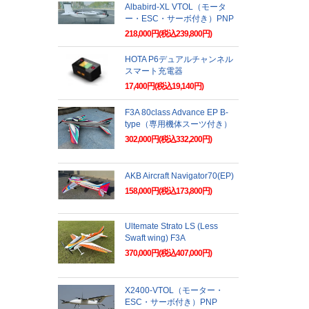
Albabird-XL VTOL（モータ
ー・ESC・サーボ付き）PNP
218,000円(税込239,800円)
HOTA P6デュアルチャンネル
スマート充電器
17,400円(税込19,140円)
F3A 80class Advance EP B-
type（専用機体スーツ付き）
302,000円(税込332,200円)
AKB Aircraft Navigator70(EP)
158,000円(税込173,800円)
Ultemate Strato LS (Less
Swaft wing) F3A
370,000円(税込407,000円)
X2400-VTOL（モーター・
ESC・サーボ付き）PNP