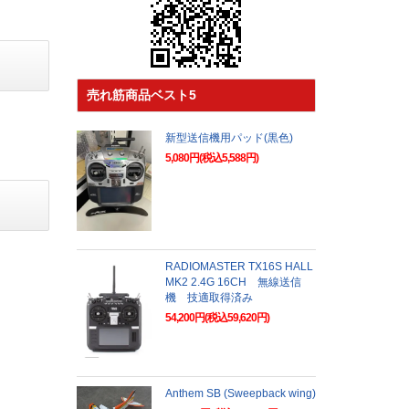
売れ筋商品ベスト5
新型送信機用パッド(黒色)
5,080円(税込5,588円)
RADIOMASTER TX16S HALL
MK2 2.4G 16CH 無線送信
機 技適取得済み
54,200円(税込59,620円)
Anthem SB (Sweepback wing)