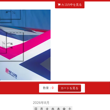
カゴの中を見る
数量：
0
カートを見る
2026年8月
日
月
火
水
木
金
土