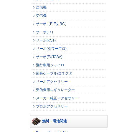
送信機
受信機
サーボ（E-Fly-RC）
サーボ(JX)
サーボ(KST)
サーボ(タワープロ)
サーボ(FUTABA)
飛行機用ジャイロ
延長ケーブル/コネクタ
サーボアクセサリー
受信機用レギュレーター
メーカー純正アクセサリー
プロポアクセサリー
燃料・電池関連