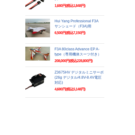
1,680円(税込1,848円)
Hui Yang Professional F3A
サンシェード（F3A)用
6,500円(税込7,150円)
F3A 80class Advance EP A-
type（専用機体スーツ付き）
208,000円(税込228,800円)
Z3675HV デジタルミニサーボ
(26g デジタル/4.8V-8.4V電圧
対応)
4,680円(税込5,148円)