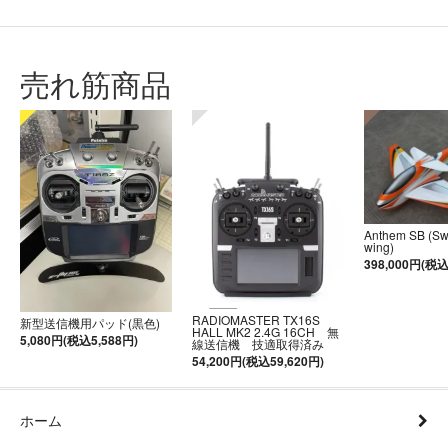
売れ筋商品
Anthem SB (S
wing)
398,000円(税込
RADIOMASTER TX16S
新型送信機用パッド(黒色)
HALL MK2 2.4G 16CH 無
5,080円(税込5,588円)
線送信機 技適取得済み
54,200円(税込59,620円)
ホーム