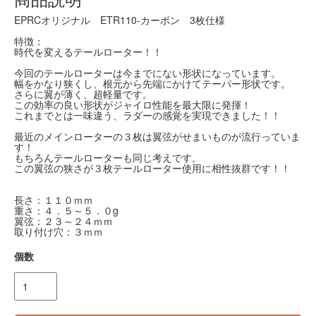
EPRCオリジナル ETR110-カーボン 3枚仕様
特徴：
時代を変えるテールローター！！
今回のテールローターは今までにない形状になっています。
幅をかなり狭くし、根元から先端にかけてテーパー形状です。
さらに翼が薄く、超軽量です。
この効率の良い形状がジャイロ性能を最大限に発揮！
これまでとは一味違う、ラダーの感覚を実現できました！！
最近のメインローターの３枚は翼弦がせまいものが流行っていま
す！
もちろんテールローターも同じ考えです。
この翼弦の狭さが３枚テールローター使用に相性抜群です！！
長さ：１１０ｍｍ
重さ：４．５～５．０g
翼弦：２３～２４ｍｍ
取り付け穴：３ｍｍ
個数