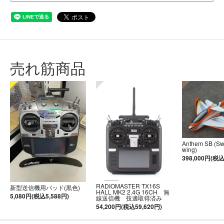
売れ筋商品
Anthem SB (S
wing)
398,000円(税込
RADIOMASTER TX16S
新型送信機用パッド(黒色)
HALL MK2 2.4G 16CH 無
5,080円(税込5,588円)
線送信機 技適取得済み
54,200円(税込59,620円)