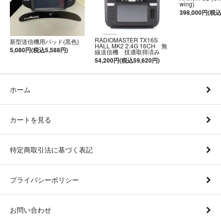
wing)
398,000円(税込
RADIOMASTER TX16S
新型送信機用パッド(黒色)
HALL MK2 2.4G 16CH 無
5,080円(税込5,588円)
線送信機 技適取得済み
54,200円(税込59,620円)
ホーム
カートを見る
特定商取引法に基づく表記
プライバシーポリシー
お問い合わせ