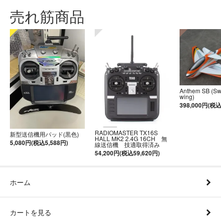
売れ筋商品
Anthem SB (S
wing)
398,000円(税込
RADIOMASTER TX16S
新型送信機用パッド(黒色)
HALL MK2 2.4G 16CH 無
5,080円(税込5,588円)
線送信機 技適取得済み
54,200円(税込59,620円)
ホーム
カートを見る