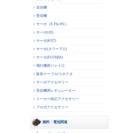
送信機
受信機
サーボ（E-Fly-RC）
サーボ(JX)
サーボ(KST)
サーボ(タワープロ)
サーボ(FUTABA)
飛行機用ジャイロ
延長ケーブル/コネクタ
サーボアクセサリー
受信機用レギュレーター
メーカー純正アクセサリー
プロポアクセサリー
燃料・電池関連