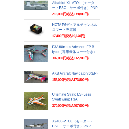
Albabird-XL VTOL（モータ
ー・ESC・サーボ付き）PNP
218,000円(税込239,800円)
HOTA P6デュアルチャンネル
スマート充電器
17,400円(税込19,140円)
F3A 80class Advance EP B-
type（専用機体スーツ付き）
302,000円(税込332,200円)
AKB Aircraft Navigator70(EP)
158,000円(税込173,800円)
Ultemate Strato LS (Less
Swaft wing) F3A
370,000円(税込407,000円)
X2400-VTOL（モーター・
ESC・サーボ付き）PNP