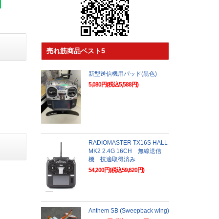
売れ筋商品ベスト5
新型送信機用パッド(黒色)
5,080円(税込5,588円)
RADIOMASTER TX16S HALL
MK2 2.4G 16CH 無線送信
機 技適取得済み
54,200円(税込59,620円)
Anthem SB (Sweepback wing)