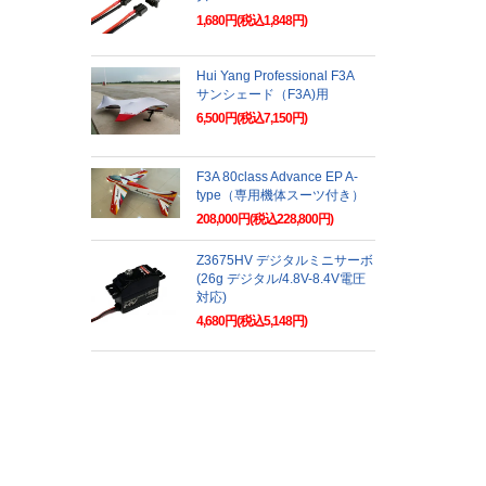
1,680円(税込1,848円)
Hui Yang Professional F3A
サンシェード（F3A)用
6,500円(税込7,150円)
F3A 80class Advance EP A-
type（専用機体スーツ付き）
208,000円(税込228,800円)
Z3675HV デジタルミニサーボ
(26g デジタル/4.8V-8.4V電圧
対応)
4,680円(税込5,148円)