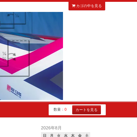
カゴの中を見る
数量：
0
カートを見る
2026年8月
日
月
火
水
木
金
土