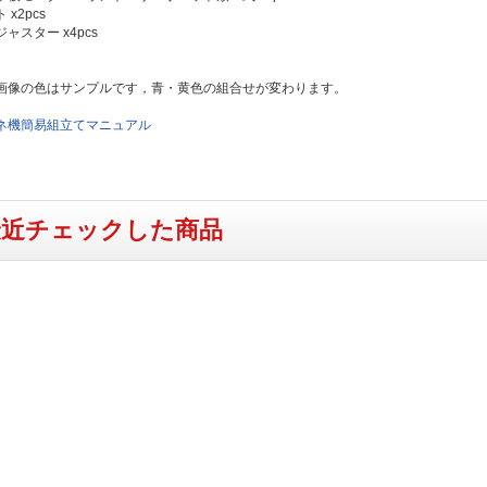
x2pcs
ャスター x4pcs
画像の色はサンプルです，青・黄色の組合せが変わります。
ネ機簡易組立てマニュアル
最近チェックした商品