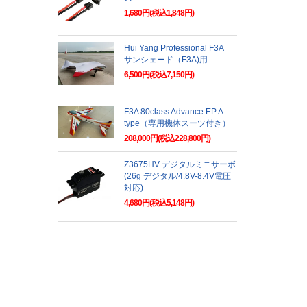
1,680円(税込1,848円)
Hui Yang Professional F3A
サンシェード（F3A)用
6,500円(税込7,150円)
F3A 80class Advance EP A-
type（専用機体スーツ付き）
208,000円(税込228,800円)
Z3675HV デジタルミニサーボ
(26g デジタル/4.8V-8.4V電圧
対応)
4,680円(税込5,148円)