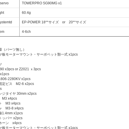
servo
TOWERPRO SG90MG x1
ght
60.4g
ystemtd
EP-POWER 18**サイズ or 20**サイズ
tem
4-6ch
様（パーツ無し）
ヤ板モーターマウント・サーボベット類一式 x1pcs
ツ
 x3pcs or Z2021 ｘ3pcs
x1pcs
6-2280KV x1pcs
定ビス M2-6 x2pcs
s
ジタイヤ 30mm x2pcs
3 x4pcs
M3 x4pcs
M3-8 x4pcs
.4mm x1pcs
ッパー x2pcs
ーン x4pcs
ヤ板モーターマウント・サーボベット類一式 x1pcs