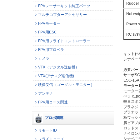
Rudder 
FPVレーサーキット純正パーツ
Net wei
マルチコプターアクセサリー
FPVモーター
Power s
FPV用ESC
RC sys
FPV用フライトコントローラー
FPV用プロペラ
キット仕
カメラ
シナベニ
VTX（デジタル送信機）
必要パー
サーボSG90
VTX(アナログ送信機)
ESC-15A 
映像受信（ゴーグル・モニター）
モーター180
モーター固
アンテナ
ペラ x1pc
軽量スポン
FPV用コース関連
プラネジ M
プラナット 
板ワッシャ 
プロポ関連
脚ピアノ線1
ロッドスト
リモートID
ナイロンホ
シナベニ
フライトコーチ