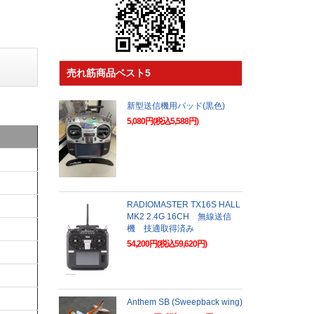
売れ筋商品ベスト5
新型送信機用パッド(黒色)
5,080円(税込5,588円)
RADIOMASTER TX16S HALL
MK2 2.4G 16CH 無線送信
機 技適取得済み
54,200円(税込59,620円)
Anthem SB (Sweepback wing)