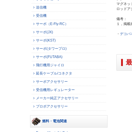
マグネット 
送信機
ロッドアジ
受信機
備考：
１，掲載
サーボ（E-Fly-RC）
サーボ(JX)
・
デコパ
サーボ(KST)
サーボ(タワープロ)
サーボ(FUTABA)
飛行機用ジャイロ
延長ケーブル/コネクタ
サーボアクセサリー
受信機用レギュレーター
メーカー純正アクセサリー
プロポアクセサリー
燃料・電池関連