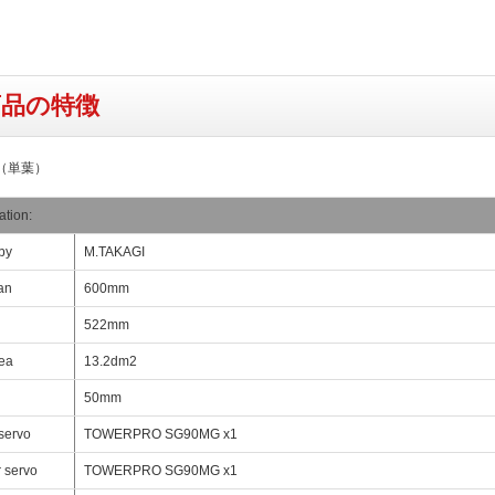
商品の特徴
（単葉）
ation:
by
M.TAKAGI
an
600mm
522mm
ea
13.2dm2
50mm
servo
TOWERPRO SG90MG x1
r servo
TOWERPRO SG90MG x1