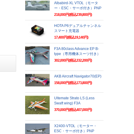
Albabird-XL VTOL（モータ
ー・ESC・サーボ付き）PNP
218,000円(税込239,800円)
HOTA P6デュアルチャンネル
スマート充電器
17,400円(税込19,140円)
F3A 80class Advance EP B-
type（専用機体スーツ付き）
302,000円(税込332,200円)
AKB Aircraft Navigator70(EP)
158,000円(税込173,800円)
Ultemate Strato LS (Less
Swaft wing) F3A
370,000円(税込407,000円)
X2400-VTOL（モーター・
ESC・サーボ付き）PNP