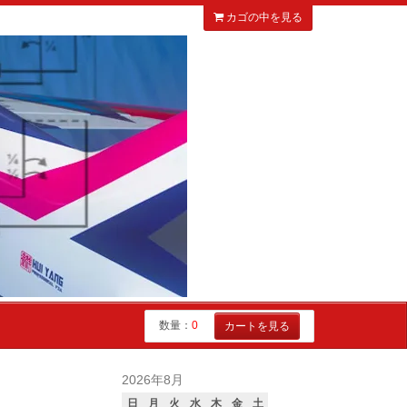
カゴの中を見る
数量：
0
カートを見る
2026年8月
日
月
火
水
木
金
土