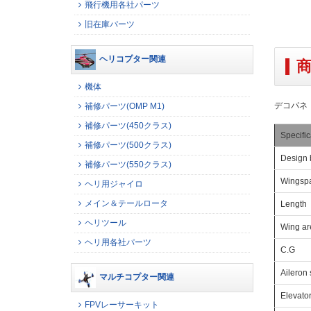
飛行機用各社パーツ
旧在庫パーツ
ヘリコプター関連
機体
デコパネ
補修パーツ(OMP M1)
補修パーツ(450クラス)
Specific
補修パーツ(500クラス)
Design 
補修パーツ(550クラス)
Wingsp
ヘリ用ジャイロ
メイン＆テールロータ
Length
ヘリツール
Wing ar
ヘリ用各社パーツ
C.G
Aileron 
マルチコプター関連
Elevato
FPVレーサーキット