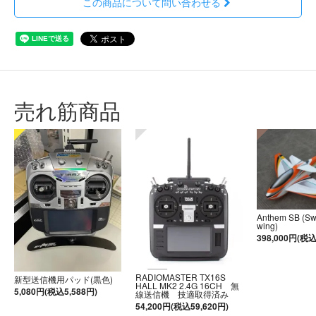
この商品について問い合わせる
売れ筋商品
Anthem SB (S
wing)
398,000円(税込
RADIOMASTER TX16S
新型送信機用パッド(黒色)
HALL MK2 2.4G 16CH 無
5,080円(税込5,588円)
線送信機 技適取得済み
54,200円(税込59,620円)