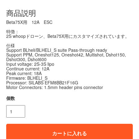
商品説明
Beta75X用 12A ESC
特徴：
2S whoopドローン、Beta75X用にカスタマイズされています。
仕様
Support BLheli/BLHELI_S suite Pass-through ready
Support PPM, Oneshot125, Oneshot42, Multishot, Dshot150,
Dshot300, Dshot600
Input voltage: 2S-3S lipo
Continue current: 12A
Peak current: 18A
Firmware: BLHELI_S
Processor: SILABS EFM8BB21F16G
Motor Connectors: 1.5mm header pins connector
個数
カートに入れる