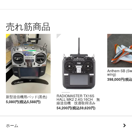
売れ筋商品
Anthem SB (S
wing)
398,000円(税込
RADIOMASTER TX16S
新型送信機用パッド(黒色)
HALL MK2 2.4G 16CH 無
5,080円(税込5,588円)
線送信機 技適取得済み
54,200円(税込59,620円)
ホーム