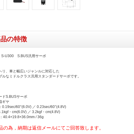
商品の特徴
 S-U300 S.BUS汎用サーボ
ヘリ、車と幅広いジャンルに対応した
ブルなミドルクラス汎用スタンダードサーボです。
ドS.BUSサーボ
脂ギヤ
9sec/60°(6.0V) ／ 0.23sec/60°(4.8V)
kgf・cm(6.0V) ／ 3.2kgf・cm(4.8V)
0.4×19.8×36.0mm / 36g
品の為，納期は返信メールにてご回答致します。