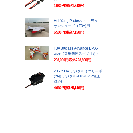
1,680円(税込1,848円)
Hui Yang Professional F3A
サンシェード（F3A)用
6,500円(税込7,150円)
F3A 80class Advance EP A-
type（専用機体スーツ付き）
208,000円(税込228,800円)
Z3675HV デジタルミニサーボ
(26g デジタル/4.8V-8.4V電圧
対応)
4,680円(税込5,148円)