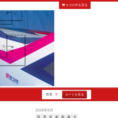
カゴの中を見る
数量：
0
カートを見る
2026年8月
日
月
火
水
木
金
土