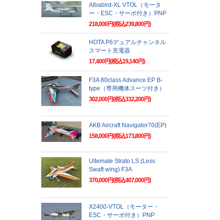
Albabird-XL VTOL（モータ
ー・ESC・サーボ付き）PNP
218,000円(税込239,800円)
HOTA P6デュアルチャンネル
スマート充電器
17,400円(税込19,140円)
F3A 80class Advance EP B-
type（専用機体スーツ付き）
302,000円(税込332,200円)
AKB Aircraft Navigator70(EP)
158,000円(税込173,800円)
Ultemate Strato LS (Less
Swaft wing) F3A
370,000円(税込407,000円)
X2400-VTOL（モーター・
ESC・サーボ付き）PNP