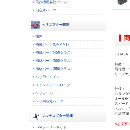
飛行機用各社パーツ
旧在庫パーツ
ヘリコプター関連
機体
補修パーツ(OMP M1)
補修パーツ(450クラス)
FUTABA
補修パーツ(500クラス)
特徴：
補修パーツ(550クラス)
飛行機、
リーズナ
ヘリ用ジャイロ
メイン＆テールロータ
仕様：
ヘリツール
スタンダー
オール樹
ヘリ用各社パーツ
スピード：0.1
トルク：4.1
寸法/重量：4
マルチコプター関連
お取寄
FPVレーサーキット