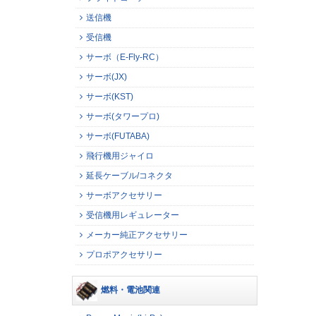
送信機
受信機
サーボ（E-Fly-RC）
サーボ(JX)
サーボ(KST)
サーボ(タワープロ)
サーボ(FUTABA)
飛行機用ジャイロ
延長ケーブル/コネクタ
サーボアクセサリー
受信機用レギュレーター
メーカー純正アクセサリー
プロポアクセサリー
燃料・電池関連