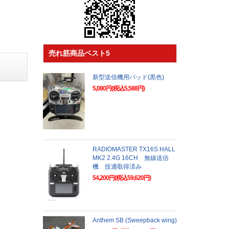
売れ筋商品ベスト5
新型送信機用パッド(黒色)
5,080円(税込5,588円)
RADIOMASTER TX16S HALL
MK2 2.4G 16CH 無線送信
機 技適取得済み
54,200円(税込59,620円)
Anthem SB (Sweepback wing)