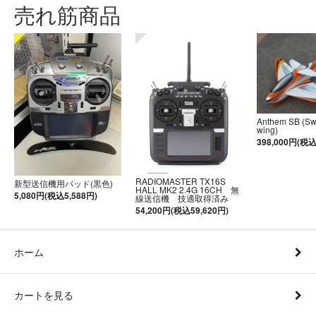
売れ筋商品
Anthem SB (S
wing)
398,000円(税込
RADIOMASTER TX16S
新型送信機用パッド(黒色)
HALL MK2 2.4G 16CH 無
5,080円(税込5,588円)
線送信機 技適取得済み
54,200円(税込59,620円)
ホーム
カートを見る