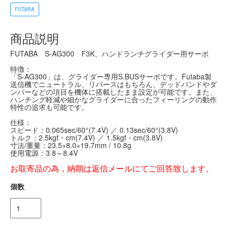
FUTABA
商品説明
FUTABA S-AG300 F3K、ハンドランチグライダー用サーボ
特徴：
「S-AG300」は、グライダー専用S.BUSサーボです。Futaba製
送信機でニュートラル、リバースはもちろん、デッドバンドやダ
ンパーなどの項目を機体に搭載したまま設定が可能です。また、
ハンチング軽減や細かなグライダーに合ったフィーリングの動作
特性の追求も可能です。
仕様：
スピード：0.065sec/60°(7.4V) ／ 0.13sec/60°(3.8V)
トルク：2.5kgf・cm(7.4V) ／ 1.5kgf・cm(3.8V)
寸法/重量：23.5×8.0×19.7mm / 10.8g
使用電源：3.8～8.4V
お取寄品の為，納期は返信メールにてご回答致します。
個数