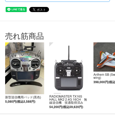
売れ筋商品
Anthem SB (S
wing)
398,000円(税込
RADIOMASTER TX16S
新型送信機用パッド(黒色)
HALL MK2 2.4G 16CH 無
5,080円(税込5,588円)
線送信機 技適取得済み
54,200円(税込59,620円)