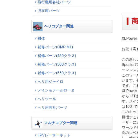
飛行機用各社パーツ
旧在庫パーツ
ヘリコプター関連
機体
XLPowe
補修パーツ(OMP M1)
お取り寄
補修パーツ(450クラス)
この新し
補修パーツ(500クラス)
Spect
ーマンス
補修パーツ(550クラス)
このワー
います。
ヘリ用ジャイロ
です。こ
メイン＆テールロータ
XLPowe
から13
ヘリツール
す。メイン
は100
ヘリ用各社パーツ
このキッ
目指すこ
ーザーに
マルチコプター関連
ワールド
次のレベ
FPVレーサーキット