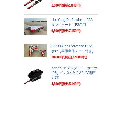
1,680円(税込1,848円)
Hui Yang Professional F3A
サンシェード（F3A)用
6,500円(税込7,150円)
F3A 80class Advance EP A-
type（専用機体スーツ付き）
208,000円(税込228,800円)
Z3675HV デジタルミニサーボ
(26g デジタル/4.8V-8.4V電圧
対応)
4,680円(税込5,148円)