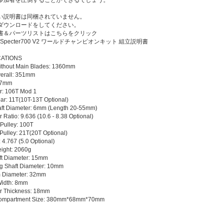
参加者を圧倒することができるでしょう。
い説明書は同梱されていません。
ダウンロードをしてください。
書＆パーツリストはこちらをクリック
r Specter700 V2 ワールドチャンピオンキット 組立説明書
CATIONS
ithout Main Blades: 1360mm
verall: 351mm
17mm
r: 106T Mod 1
ar: 11T(10T-13T Optional)
aft Diameter: 6mm (Length 20-55mm)
 Ratio: 9.636 (10.6 - 8.38 Optional)
 Pulley: 100T
 Pulley: 21T(20T Optional)
: 4.767 (5.0 Optional)
ight: 2060g
ft Diameter: 15mm
g Shaft Diameter: 10mm
m Diameter: 32mm
 Width: 8mm
r Thickness: 18mm
Compartment Size: 380mm*68mm*70mm