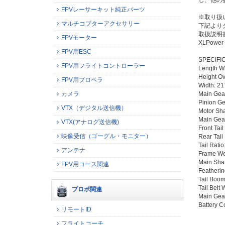
し、他の
FPVレーサーキット純正パーツ
※取り扱
マルチコプターアクセサリー
下記より
取扱説明
FPVモーター
XLPowe
FPV用ESC
SPECIFI
FPV用フライトコントローラー
Length W
Height O
FPV用プロペラ
Width: 2
カメラ
Main Gea
Pinion Ge
VTX（デジタル送信機）
Motor Sh
Main Gear
VTX(アナログ送信機)
Front Tail
映像受信（ゴーグル・モニター）
Rear Tail
Tail Ratio
アンテナ
Frame We
Main Sha
FPV用コース関連
Featherin
Tail Boo
Tail Belt
プロポ関連
Main Gea
Battery 
リモートID
フライトコーチ