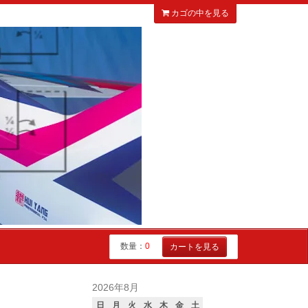
カゴの中を見る
数量：
0
カートを見る
2026年8月
日
月
火
水
木
金
土