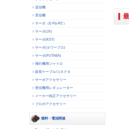
送信機
受信機
サーボ（E-Fly-RC）
サーボ(JX)
サーボ(KST)
サーボ(タワープロ)
サーボ(FUTABA)
飛行機用ジャイロ
延長ケーブル/コネクタ
サーボアクセサリー
受信機用レギュレーター
メーカー純正アクセサリー
プロポアクセサリー
燃料・電池関連