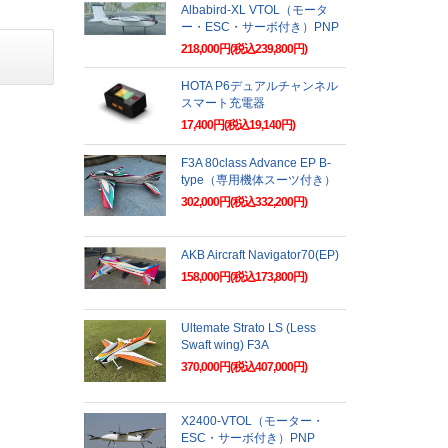
Albabird-XL VTOL（モータ
ー・ESC・サーボ付き）PNP
218,000円(税込239,800円)
HOTA P6デュアルチャンネル
スマート充電器
17,400円(税込19,140円)
F3A 80class Advance EP B-
type（専用機体スーツ付き）
302,000円(税込332,200円)
AKB Aircraft Navigator70(EP)
158,000円(税込173,800円)
Ultemate Strato LS (Less
Swaft wing) F3A
370,000円(税込407,000円)
X2400-VTOL（モーター・
ESC・サーボ付き）PNP