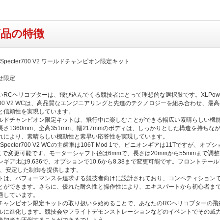
商品の特徴
r Specter700 V2 ワールドチャンピオン限定キット
せ限定
いRCヘリコプターは、飛び込んでくる競技者にとって理想的な選択肢です。XLPowe
er700 V2 WCは、高品質なエンジニアリングと先進のテクノロジーを組み合わせ、最
と信頼性を実現しています。
ルドチャンピオン限定キットは、飛行中に楽しむことができる幅広い素晴らしい機
長さ1360mm、全高351mm、幅217mmのボディは、しっかりとした構造を持ちな
れにより、素晴らしい機動性と素早い応答性を実現しています。
r Specter700 V2 WCの主歯車は106T Mod 1で、ピニオンギアは11Tですが、オプシ
Tまで変更可能です。モーターシャフト径は6mmで、長さは20mmから55mmまで調
ギア比は9.636で、オプションで10.6から8.38まで変更可能です。フロントテー
Tで、安定した制御を提供します。
トは、パフォーマンスを追求する競技者向けに設計されており、コンペティション
とができます。さらに、優れた耐久性と操作性により、エキスパートから初心者ま
適しています。
チャンピオン限定キットの取り扱いを始めることで、あなたのRCヘリコプターの飛
ルに進化します。競技会やフライトデモンストレーションなどのイベントでその威