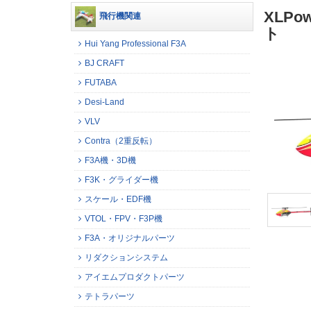
XLPo
飛行機関連
ト
Hui Yang Professional F3A
BJ CRAFT
FUTABA
Desi-Land
VLV
Contra（2重反転）
F3A機・3D機
F3K・グライダー機
スケール・EDF機
VTOL・FPV・F3P機
F3A・オリジナルパーツ
リダクションシステム
アイエムプロダクトパーツ
テトラパーツ