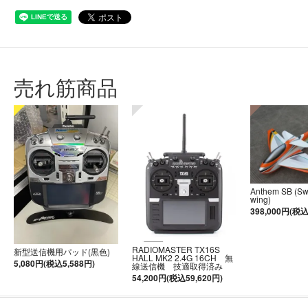
売れ筋商品
Anthem SB (S
wing)
398,000円(税込
RADIOMASTER TX16S
新型送信機用パッド(黒色)
HALL MK2 2.4G 16CH 無
5,080円(税込5,588円)
線送信機 技適取得済み
54,200円(税込59,620円)