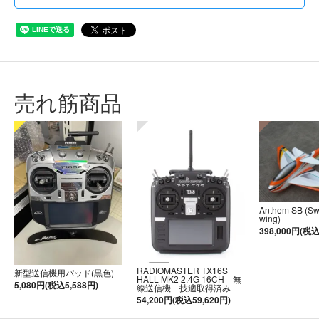
売れ筋商品
Anthem SB (S
wing)
398,000円(税込
RADIOMASTER TX16S
新型送信機用パッド(黒色)
HALL MK2 2.4G 16CH 無
5,080円(税込5,588円)
線送信機 技適取得済み
54,200円(税込59,620円)