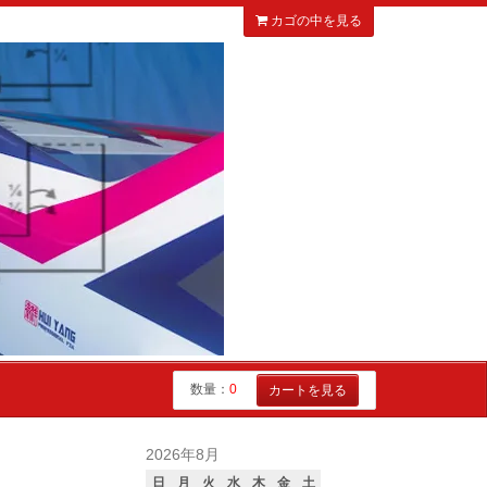
カゴの中を見る
数量：
0
カートを見る
2026年8月
日
月
火
水
木
金
土