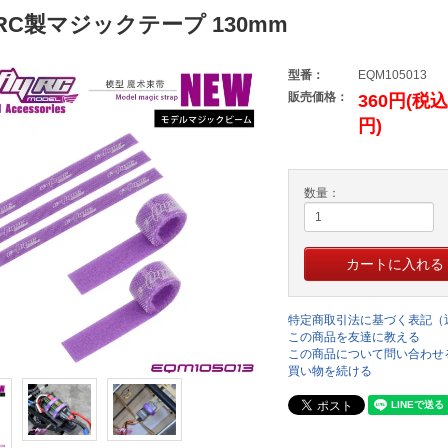
y-RC製マジックテープ 130mm
型番：
EQM105013
販売価格：
360円(税込
円)
数量：
特定商取引法に基づく表記（
この商品を友達に教える
この商品について問い合わせ
買い物を続ける