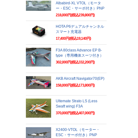
Albabird-XL VTOL（モータ
ー・ESC・サーボ付き）PNP
218,000円(税込239,800円)
HOTA P6デュアルチャンネル
スマート充電器
17,400円(税込19,140円)
F3A 80class Advance EP B-
type（専用機体スーツ付き）
302,000円(税込332,200円)
AKB Aircraft Navigator70(EP)
158,000円(税込173,800円)
Ultemate Strato LS (Less
Swaft wing) F3A
370,000円(税込407,000円)
X2400-VTOL（モーター・
ESC・サーボ付き）PNP