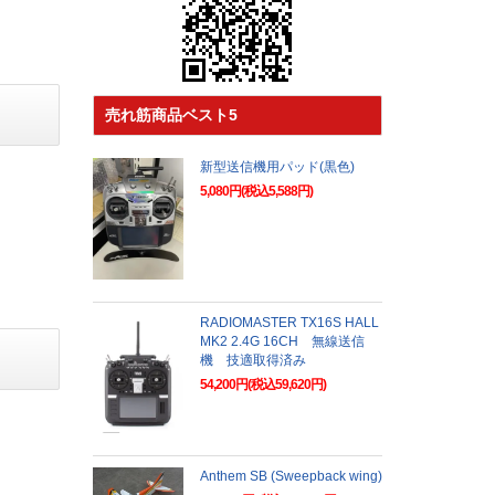
売れ筋商品ベスト5
新型送信機用パッド(黒色)
5,080円(税込5,588円)
RADIOMASTER TX16S HALL
MK2 2.4G 16CH 無線送信
機 技適取得済み
54,200円(税込59,620円)
Anthem SB (Sweepback wing)