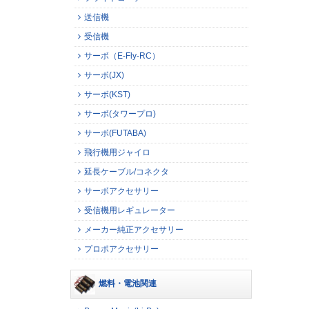
送信機
受信機
サーボ（E-Fly-RC）
サーボ(JX)
サーボ(KST)
サーボ(タワープロ)
サーボ(FUTABA)
飛行機用ジャイロ
延長ケーブル/コネクタ
サーボアクセサリー
受信機用レギュレーター
メーカー純正アクセサリー
プロポアクセサリー
燃料・電池関連