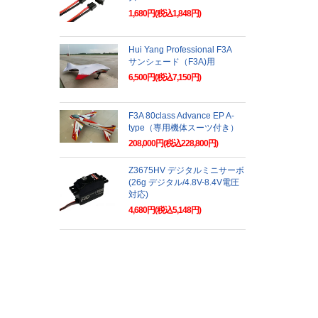
1,680円(税込1,848円)
Hui Yang Professional F3A
サンシェード（F3A)用
6,500円(税込7,150円)
F3A 80class Advance EP A-
type（専用機体スーツ付き）
208,000円(税込228,800円)
Z3675HV デジタルミニサーボ
(26g デジタル/4.8V-8.4V電圧
対応)
4,680円(税込5,148円)