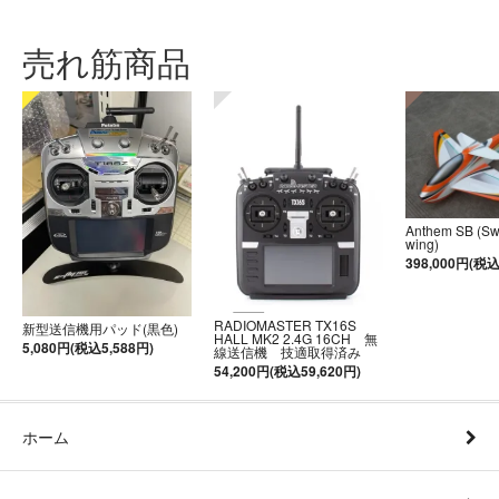
売れ筋商品
Anthem SB (S
wing)
398,000円(税込
RADIOMASTER TX16S
新型送信機用パッド(黒色)
HALL MK2 2.4G 16CH 無
5,080円(税込5,588円)
線送信機 技適取得済み
54,200円(税込59,620円)
ホーム