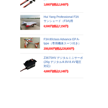
1,680円(税込1,848円)
Hui Yang Professional F3A
サンシェード（F3A)用
6,500円(税込7,150円)
F3A 80class Advance EP A-
type（専用機体スーツ付き）
208,000円(税込228,800円)
Z3675HV デジタルミニサーボ
(26g デジタル/4.8V-8.4V電圧
対応)
4,680円(税込5,148円)