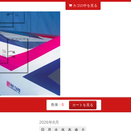
カゴの中を見る
数量：
0
カートを見る
2026年8月
日
月
火
水
木
金
土