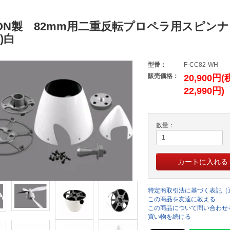
CON製 82mm用二重反転プロペラ用スピンナ
)白
型番：
F-CC82-WH
販売価格：
20,900円
22,990円)
数量：
特定商取引法に基づく表記（
この商品を友達に教える
この商品について問い合わせ
買い物を続ける