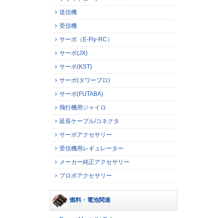
送信機
受信機
サーボ（E-Fly-RC）
サーボ(JX)
サーボ(KST)
サーボ(タワープロ)
サーボ(FUTABA)
飛行機用ジャイロ
延長ケーブル/コネクタ
サーボアクセサリー
受信機用レギュレーター
メーカー純正アクセサリー
プロポアクセサリー
燃料・電池関連