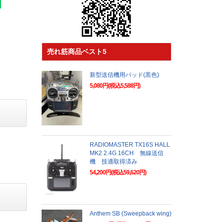
売れ筋商品ベスト5
新型送信機用パッド(黒色)
5,080円(税込5,588円)
RADIOMASTER TX16S HALL
MK2 2.4G 16CH 無線送信
機 技適取得済み
54,200円(税込59,620円)
Anthem SB (Sweepback wing)