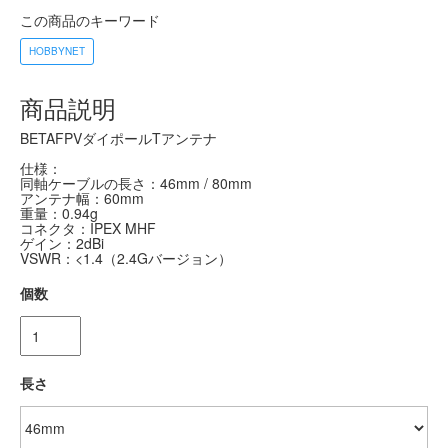
この商品のキーワード
HOBBYNET
商品説明
BETAFPVダイポールTアンテナ
仕様：
同軸ケーブルの長さ：46mm / 80mm
アンテナ幅：60mm
重量：0.94g
コネクタ：IPEX MHF
ゲイン：2dBi
VSWR：<1.4（2.4Gバージョン）
個数
長さ