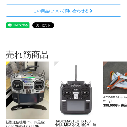
この商品について問い合わせる
売れ筋商品
Anthem SB (S
wing)
398,000円(税込
RADIOMASTER TX16S
新型送信機用パッド(黒色)
HALL MK2 2.4G 16CH 無
5,080円(税込5,588円)