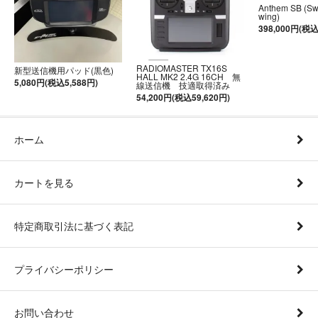
Anthem SB (S
wing)
398,000円(税込
RADIOMASTER TX16S
新型送信機用パッド(黒色)
HALL MK2 2.4G 16CH 無
5,080円(税込5,588円)
線送信機 技適取得済み
54,200円(税込59,620円)
ホーム
カートを見る
特定商取引法に基づく表記
プライバシーポリシー
お問い合わせ