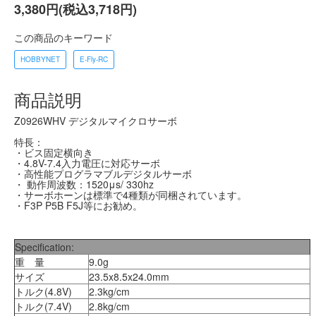
3,380円(税込3,718円)
この商品のキーワード
HOBBYNET
E-Fly-RC
商品説明
Z0926WHV デジタルマイクロサーボ
特長：
・ビス固定横向き
・4.8V-7.4入力電圧に対応サーボ
・高性能プログラマブルデジタルサーボ
・ 動作周波数：1520μs/ 330hz
・サーボホーンは標準で4種類が同梱されています。
・F3P P5B F5J等にお勧め。
Specification:
重 量
9.0g
サイズ
23.5x8.5x24.0mm
トルク(4.8V)
2.3kg/cm
トルク(7.4V)
2.8kg/cm