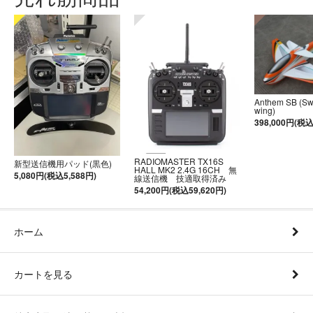
Anthem SB (S
wing)
398,000円(税込
RADIOMASTER TX16S
新型送信機用パッド(黒色)
HALL MK2 2.4G 16CH 無
5,080円(税込5,588円)
線送信機 技適取得済み
54,200円(税込59,620円)
ホーム
カートを見る