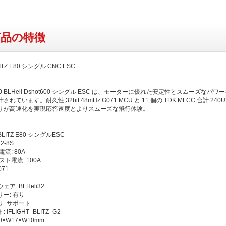
商品の特徴
 BLITZ E80 シングル CNC ESC
 E80 BLHeli Dshot600 シングル ESC は、モーターに優れた安定性とスムーズなパ
れています。耐久性,32bit 48mHz G071 MCU と 11 個の TDK MLCC 合計 240UF
サが高速化を実現応答速度とよりスムーズな飛行体験。
ITZ E80 シングルESC
2-8S
流: 80A
スト電流: 100A
71
し
ア: BLHeli32
ー: 有り
: サポート
IFLIGHT_BLITZ_G2
×W17×W10mm