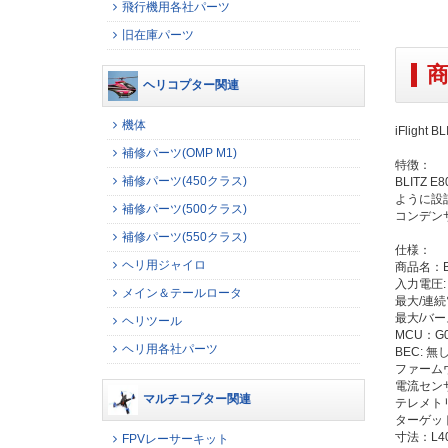
飛行機用各社パーツ
旧在庫パーツ
ヘリコプター関連
機体
iFlight
補修パーツ(OMP M1)
特徴：
補修パーツ(450クラス)
BLITZ
ように設計さ
補修パーツ(500クラス)
コンデン
補修パーツ(550クラス)
仕様：
ヘリ用ジャイロ
商品名：BL
入力電圧: 
メイン＆テールロータ
最大/連続電
最大/バー
ヘリツール
MCU：G0
ヘリ用各社パーツ
BEC: 無
ファームウェ
電流センサ
マルチコプター関連
テレメトリ
ターゲット: 
寸法：L40
FPVレーサーキット