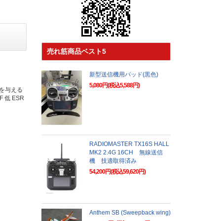
売れ筋商品ベスト5
新型送信機用パッド(黒色)
5,080円(税込5,588円)
ワーを与える
 低 ESR
RADIOMASTER TX16S HALL
MK2 2.4G 16CH 無線送信
機 技適取得済み
54,200円(税込59,620円)
Anthem SB (Sweepback wing)