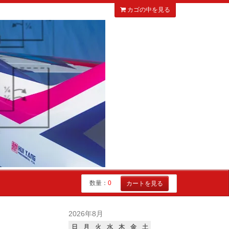
カゴの中を見る
数量：
0
カートを見る
2026年8月
日
月
火
水
木
金
土