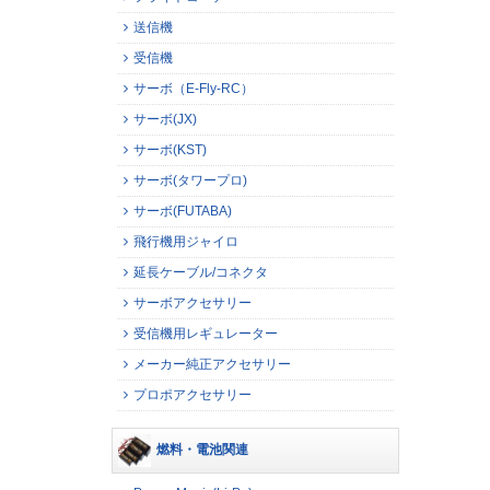
送信機
受信機
サーボ（E-Fly-RC）
サーボ(JX)
サーボ(KST)
サーボ(タワープロ)
サーボ(FUTABA)
飛行機用ジャイロ
延長ケーブル/コネクタ
サーボアクセサリー
受信機用レギュレーター
メーカー純正アクセサリー
プロポアクセサリー
燃料・電池関連