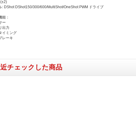
(±2)
DShot DShot150/300/600/MultiShot/OneShot PWM ドライブ
機能：
サー
リ出力
タイミング
ブレーキ
最近チェックした商品