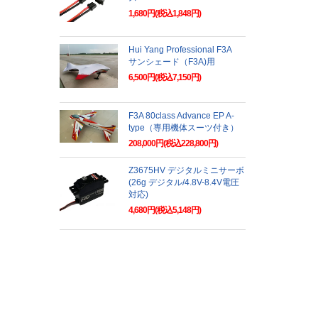
1,680円(税込1,848円)
Hui Yang Professional F3A
サンシェード（F3A)用
6,500円(税込7,150円)
F3A 80class Advance EP A-
type（専用機体スーツ付き）
208,000円(税込228,800円)
Z3675HV デジタルミニサーボ
(26g デジタル/4.8V-8.4V電圧
対応)
4,680円(税込5,148円)