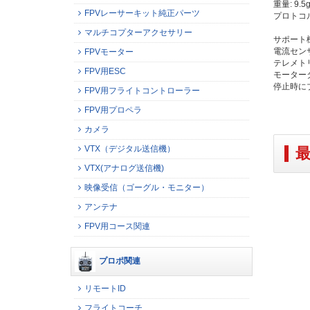
重量: 9.5g
FPVレーサーキット純正パーツ
プロトコル: 
マルチコプターアクセサリー
サポート
電流セン
FPVモーター
テレメト
FPV用ESC
モーター
停止時に
FPV用フライトコントローラー
FPV用プロペラ
カメラ
VTX（デジタル送信機）
VTX(アナログ送信機)
映像受信（ゴーグル・モニター）
アンテナ
FPV用コース関連
プロポ関連
リモートID
フライトコーチ