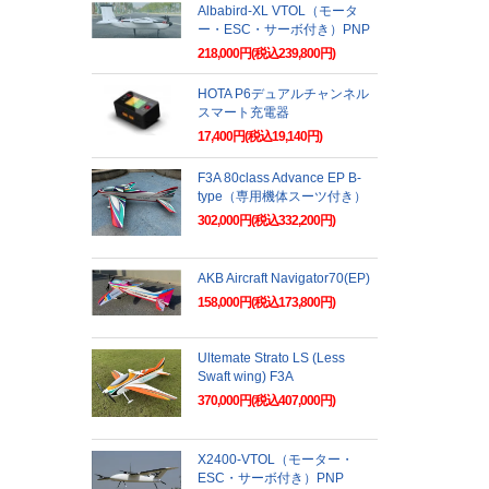
Albabird-XL VTOL（モータ
ー・ESC・サーボ付き）PNP
218,000円(税込239,800円)
HOTA P6デュアルチャンネル
スマート充電器
17,400円(税込19,140円)
F3A 80class Advance EP B-
type（専用機体スーツ付き）
302,000円(税込332,200円)
AKB Aircraft Navigator70(EP)
158,000円(税込173,800円)
Ultemate Strato LS (Less
Swaft wing) F3A
370,000円(税込407,000円)
X2400-VTOL（モーター・
ESC・サーボ付き）PNP