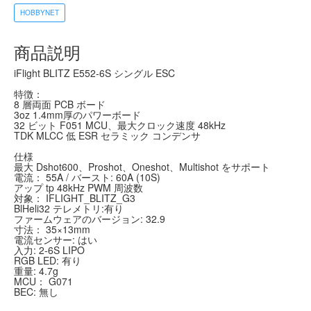
HOBBYNET
商品説明
iFlight BLITZ E552-6S シングル ESC
特徴：
8 層両面 PCB ボード
3oz 1.4mm厚のパワーボード
32 ビット F051 MCU、最大クロック速度 48kHz
TDK MLCC 低 ESR セラミック コンデンサ
仕様
最大 Dshot600、Proshot、Oneshot、Multishot をサポート
電流： 55A / バースト: 60A (10S)
アップ tp 48kHz PWM 周波数
対象： IFLIGHT_BLITZ_G3
BlHeli32 テレメトリ:有り
ファームウェアのバージョン: 32.9
寸法： 35×13mm
電流センサー: はい
入力: 2-6S LIPO
RGB LED: 有り
重量: 4.7g
MCU： G071
BEC: 無し