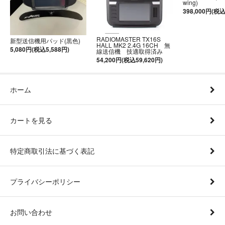
wing)
398,000円(税込
RADIOMASTER TX16S
新型送信機用パッド(黒色)
HALL MK2 2.4G 16CH 無
5,080円(税込5,588円)
線送信機 技適取得済み
54,200円(税込59,620円)
ホーム
カートを見る
特定商取引法に基づく表記
プライバシーポリシー
お問い合わせ