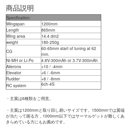
商品説明
Specification:
Wingspan
1200mm
Length
865mm
Wing area
14.4 dm2
weight
180-250g
60-65mm start of tuning at 62
CG
mm.
Ni-MH or Li-Po
4.8V-300mAh or 3.7V-300mAh
Ailerons
+10 / -4mm
Elevator
+6 / -6mm
Rudder
+8 / -8mm
6ch-4S
RC system
・主翼は6種類をご用意。
・主翼は1200mmと取り回し易いサイズです。1500mmでは翼端
が当たって困る方，1000mm以下ではサーマルゲットが難しくあ
きらめている方にもお薦めです。