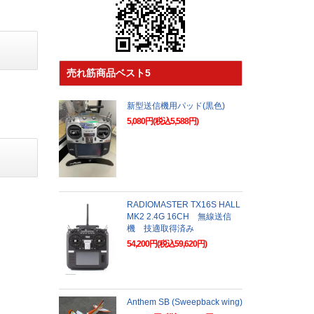
売れ筋商品ベスト5
新型送信機用パッド(黒色)
5,080円(税込5,588円)
RADIOMASTER TX16S HALL
MK2 2.4G 16CH 無線送信
機 技適取得済み
54,200円(税込59,620円)
Anthem SB (Sweepback wing)