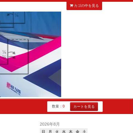
カゴの中を見る
数量：
0
カートを見る
2026年8月
日
月
火
水
木
金
土