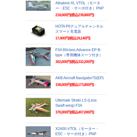
Albabird-XL VTOL（モータ
ー・ESC・サーボ付き）PNP
218,000円(税込239,800円)
HOTA P6デュアルチャンネル
スマート充電器
17,400円(税込19,140円)
F3A 80class Advance EP B-
type（専用機体スーツ付き）
302,000円(税込332,200円)
AKB Aircraft Navigator70(EP)
158,000円(税込173,800円)
Ultemate Strato LS (Less
Swaft wing) F3A
370,000円(税込407,000円)
X2400-VTOL（モーター・
ESC・サーボ付き）PNP