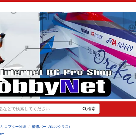
検索
ヘリコプター関連
補修パーツ(550クラス)
ET