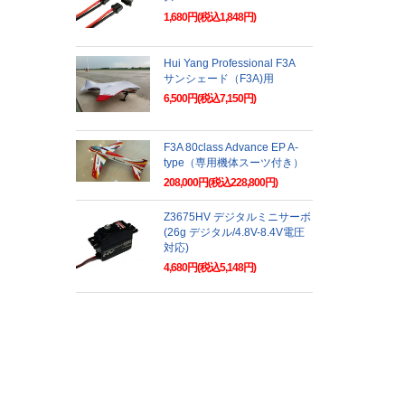
1,680円(税込1,848円)
Hui Yang Professional F3A
サンシェード（F3A)用
6,500円(税込7,150円)
F3A 80class Advance EP A-
type（専用機体スーツ付き）
208,000円(税込228,800円)
Z3675HV デジタルミニサーボ
(26g デジタル/4.8V-8.4V電圧
対応)
4,680円(税込5,148円)