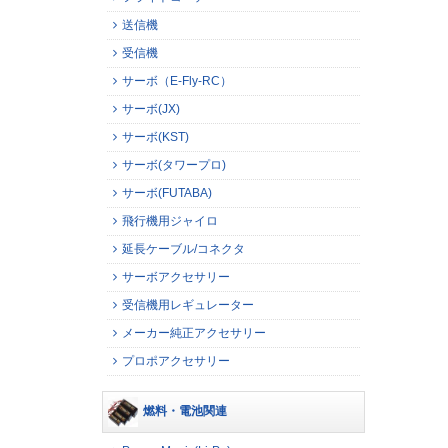
送信機
受信機
サーボ（E-Fly-RC）
サーボ(JX)
サーボ(KST)
サーボ(タワープロ)
サーボ(FUTABA)
飛行機用ジャイロ
延長ケーブル/コネクタ
サーボアクセサリー
受信機用レギュレーター
メーカー純正アクセサリー
プロポアクセサリー
燃料・電池関連