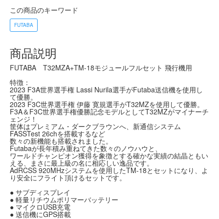
この商品のキーワード
FUTABA
商品説明
FUTABA T32MZA+TM-18モジュールフルセット 飛行機用
特徴：
2023 F3A世界選手権 Lassi Nurila選手がFutaba送信機を使用し
て優勝。
2023 F3C世界選手権 伊藤 寛規選手がT32MZを使用して優勝。
F3A＆F3C世界選手権優勝記念モデルとしてT32MZがマイナーチ
ェンジ！
筐体はプレミアム・ダークブラウンへ、新通信システム
FASSTest 26chを搭載するなど
数々の新機能も搭載されました。
Futabaが長年積み重ねてきた数々のノウハウと、
ワールドチャンピオン獲得を象徴とする確かな実績の結晶ともい
える、まさに最上級の名に相応しい逸品です。
AdRCSS 920MHzシステムを使用したTM-18とセットになり、よ
り安全にフライト頂けるセットです。
● サブディスプレイ
● 軽量リチウムポリマーバッテリー
● マイクロUSB充電
● 送信機にGPS搭載