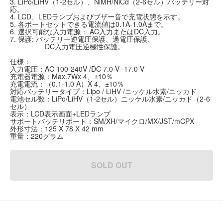
3. LiPo/LiHV（1-2セル）、NiMH/NiCd（2-6セル）バッテリー対
応。
4. LCD、LEDランプおよびブザー音で充電状態を示す。
5. 各ポートセットできる電流値は0.1A-1.0Aまで。
6. 選択可能な入力電源： AC入力またはDC入力。
7. 保護: バッテリー逆電圧保護、過電圧保護、
DC入力電圧逆極性保護。
仕様：
入力電圧：AC 100-240V /DC 7.0 V -17.0 V
充電器電源：Max.7Wx 4、±10％
充電電流：（0.1-1.0 A）X 4、±10％
対応バッテリータイプ：Lipo / LiHV /ニッケル水素/ニッカド
電池セル数：LiPo/LiHV（1-2セル）ニッケル水素/ニッカド（2-6
セル）
表示：LCD表示画面+LEDランプ
サポートバッテリポート：SM/XH/マイクロ/MX/JST/mCPX
外形寸法：125 X 78 X 42 mm
重量：220グラム
SOLD OUT