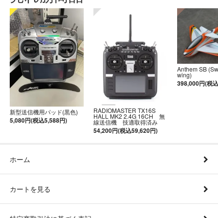
Anthem SB (S
wing)
398,000円(税込
RADIOMASTER TX16S
新型送信機用パッド(黒色)
HALL MK2 2.4G 16CH 無
5,080円(税込5,588円)
線送信機 技適取得済み
54,200円(税込59,620円)
ホーム
カートを見る