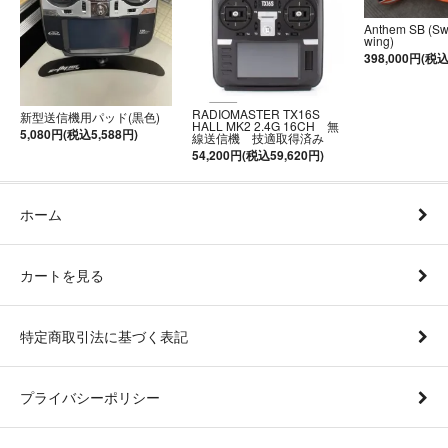
Anthem SB (S
wing)
398,000円(税込
RADIOMASTER TX16S
新型送信機用パッド(黒色)
HALL MK2 2.4G 16CH 無
5,080円(税込5,588円)
線送信機 技適取得済み
54,200円(税込59,620円)
ホーム
カートを見る
特定商取引法に基づく表記
プライバシーポリシー