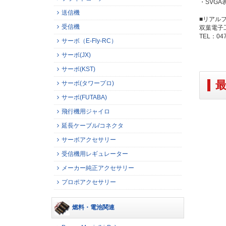
・SVGA
送信機
■リアル
受信機
双葉電子
TEL：047
サーボ（E-Fly-RC）
サーボ(JX)
サーボ(KST)
サーボ(タワープロ)
サーボ(FUTABA)
飛行機用ジャイロ
延長ケーブル/コネクタ
サーボアクセサリー
受信機用レギュレーター
メーカー純正アクセサリー
プロポアクセサリー
燃料・電池関連