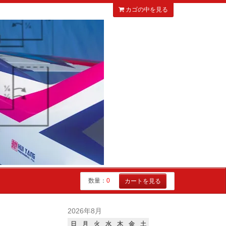
カゴの中を見る
数量：
0
カートを見る
2026年8月
日
月
火
水
木
金
土