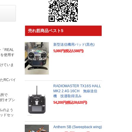
売れ筋商品ベスト5
新型送信機用パッド(黒色)
REAL
5,080円(税込5,588円)
1」を使用す
。
続けていま
たRCパイ
RADIOMASTER TX16S HALL
MK2 2.4G 16CH 無線送信
場所で
機 技適取得済み
飛行オプシ
54,200円(税込59,620円)
ムのよう
ッドセッ
Anthem SB (Sweepback wing)