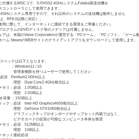
付属するWSC-1で、S-FHSS2.4GHzシステムFutaba製送信機を
スコントローラとして使用できます。
S2.4GHzシステム専用ですので、それ以外のシステムの送信機は動作しません
1は、RF8.0以降に対応）。
使用に際して、インターネットに接続できる環境をご準備ください。
プログラムのDVDディスク等のメディアは付属しません。
アは、米国のValve Corporationが運営する「PCゲーム」「PCソフト」「ゲーム
ホーム SteamのWEBサイトのクライアントアプリをダウンロードして使用します。
求スペックは以下となります。
Windows11 / 10
権限を持つユーザーで使用してください
必須 Pentium2.0GHz以上
ual Core2.4GHz相当以上
モリ：必須 1.0GB以上
 2.0GB以上
き容量 ：15GB以上
ク：必須 Intel HD Graphics4600相当以上
eForce GTX1060相当以上
ィックチップがオンボードやチップセット内蔵ではなく、
カードの拡張が可能なコンピュータ本体を推奨
メモリ：必須 512MB以上
 1GB以上
ーネット接続必須