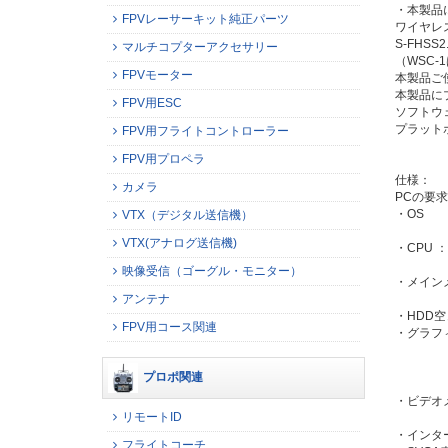
・本製品に
FPVレーサーキット純正パーツ
ワイヤレ
S-FHS
マルチコプターアクセサリー
（WSC-
FPVモーター
本製品ご
本製品に
FPV用ESC
ソフトウェ
プラット
FPV用フライトコントローラー
FPV用プロペラ
仕様：
カメラ
PCの要
・OS ：
VTX（デジタル送信機）
管理者
VTX(アナログ送信機)
・CPU ：
理想 D
映像受信（ゴーグル・モニター）
・メインメ
アンテナ
理想
・HDD空
FPV用コース関連
・グラフィッ
理想 G
グラフ
プロポ関連
ビデオ
・ビデオ
リモートID
理想
・インタ
フライトコーチ