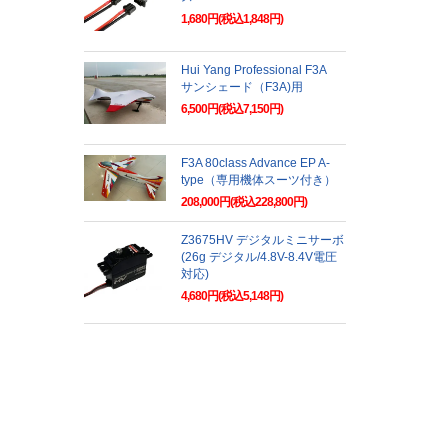
1,680円(税込1,848円)
Hui Yang Professional F3A
サンシェード（F3A)用
6,500円(税込7,150円)
F3A 80class Advance EP A-
type（専用機体スーツ付き）
208,000円(税込228,800円)
Z3675HV デジタルミニサーボ
(26g デジタル/4.8V-8.4V電圧
対応)
4,680円(税込5,148円)