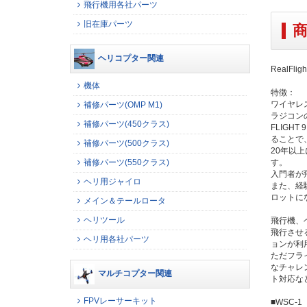
飛行機用各社パーツ
旧在庫パーツ
ヘリコプター関連
RealFl
機体
特徴：
ワイヤレ
補修パーツ(OMP M1)
ラジコン
補修パーツ(450クラス)
FLIGH
ることで、
補修パーツ(500クラス)
20年以上
補修パーツ(550クラス)
す。
入門者が
ヘリ用ジャイロ
また、経
ロットに
メイン＆テールロータ
ヘリツール
飛行機、
飛行させ
ヘリ用各社パーツ
ョンが利
ただフラ
なチャレ
マルチコプター関連
ト対応な
FPVレーサーキット
■WSC-1