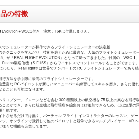
商品の特徴
ight Evolution＋WSC1付き 注意：T6Kは付属しません。
スでシミュレーターが操作できるフライトシミュレーターの決定版！
のテクニックを学んだり、技術を磨くために最適な、人気のフライトシミュレーター「
T 9.5」が「REAL FLIGHT EVOLUTION」となって帰ってきました。付属の「WSC-
Futaba製送信機（S-FHSS）からワイヤレスでコントロールすることができます
にわたり、RealFlight® は世界でナンバー 1 の RCフライトシミュレーターであり
飛行方法を学ぶ際に最高のフライトシミュレーターです。
験豊富な RCパイロットが新しいマニューバーを練習してスキルを磨き、さらに優れ
なることも可能になります。
ヘリコプター、ドローンなどを含む 300 種類以上の航空機を 75 以上の異なる飛行
ることができ、さらに航空機と飛行場所を編集および追加できるため、ほぼ無限の
用可能です。
イトさせるだけでは無く、バーチャル フライト インストラクターのレッスン、ゲー
ンジ、オンラインで飛行して他のパイロットと競争できるマルチプレイヤー、VR ヘ
ど様々な機能も充実してます。