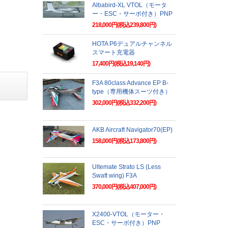
Albabird-XL VTOL（モータ
ー・ESC・サーボ付き）PNP
218,000円(税込239,800円)
HOTA P6デュアルチャンネル
スマート充電器
17,400円(税込19,140円)
F3A 80class Advance EP B-
type（専用機体スーツ付き）
302,000円(税込332,200円)
AKB Aircraft Navigator70(EP)
158,000円(税込173,800円)
Ultemate Strato LS (Less
Swaft wing) F3A
370,000円(税込407,000円)
X2400-VTOL（モーター・
ESC・サーボ付き）PNP