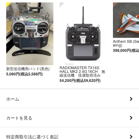
Anthem SB (S
wing)
398,000円(税込
RADIOMASTER TX16S
新型送信機用パッド(黒色)
HALL MK2 2.4G 16CH 無
5,080円(税込5,588円)
線送信機 技適取得済み
54,200円(税込59,620円)
ホーム
カートを見る
特定商取引法に基づく表記